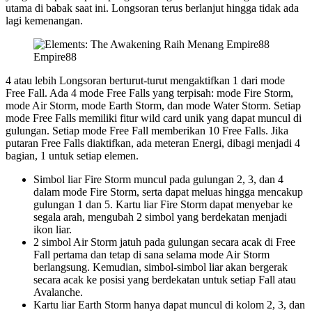
utama di babak saat ini. Longsoran terus berlanjut hingga tidak ada
lagi kemenangan.
Empire88
4 atau lebih Longsoran berturut-turut mengaktifkan 1 dari mode
Free Fall. Ada 4 mode Free Falls yang terpisah: mode Fire Storm,
mode Air Storm, mode Earth Storm, dan mode Water Storm. Setiap
mode Free Falls memiliki fitur wild card unik yang dapat muncul di
gulungan. Setiap mode Free Fall memberikan 10 Free Falls. Jika
putaran Free Falls diaktifkan, ada meteran Energi, dibagi menjadi 4
bagian, 1 untuk setiap elemen.
Simbol liar Fire Storm muncul pada gulungan 2, 3, dan 4
dalam mode Fire Storm, serta dapat meluas hingga mencakup
gulungan 1 dan 5. Kartu liar Fire Storm dapat menyebar ke
segala arah, mengubah 2 simbol yang berdekatan menjadi
ikon liar.
2 simbol Air Storm jatuh pada gulungan secara acak di Free
Fall pertama dan tetap di sana selama mode Air Storm
berlangsung. Kemudian, simbol-simbol liar akan bergerak
secara acak ke posisi yang berdekatan untuk setiap Fall atau
Avalanche.
Kartu liar Earth Storm hanya dapat muncul di kolom 2, 3, dan