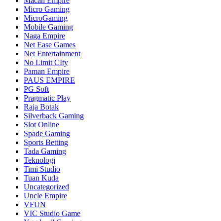
Macan Empire
Micro Gaming
MicroGaming
Mobile Gaming
Naga Empire
Net Ease Games
Net Entertainment
No Limit CIty
Paman Empire
PAUS EMPIRE
PG Soft
Pragmatic Play
Raja Botak
Silverback Gaming
Slot Online
Spade Gaming
Sports Betting
Tada Gaming
Teknologi
Timi Studio
Tuan Kuda
Uncategorized
Uncle Empire
VFUN
VIC Studio Game