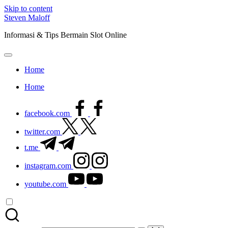
Skip to content
Steven Maloff
Informasi & Tips Bermain Slot Online
Home
Home
facebook.com
twitter.com
t.me
instagram.com
youtube.com