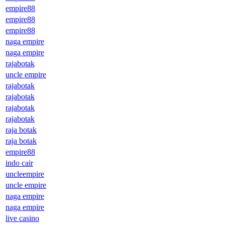
empire88
empire88
empire88
naga empire
naga empire
rajabotak
uncle empire
rajabotak
rajabotak
rajabotak
rajabotak
raja botak
raja botak
empire88
indo cair
uncleempire
uncle empire
naga empire
naga empire
live casino