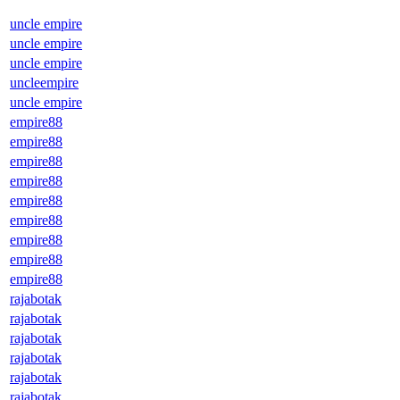
uncle empire
uncle empire
uncle empire
uncleempire
uncle empire
empire88
empire88
empire88
empire88
empire88
empire88
empire88
empire88
empire88
rajabotak
rajabotak
rajabotak
rajabotak
rajabotak
rajabotak