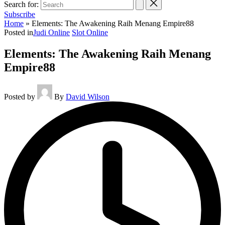
Search for:
Subscribe
Home
»
Elements: The Awakening Raih Menang Empire88
Posted in
Judi Online
Slot Online
Elements: The Awakening Raih Menang
Empire88
Posted by
By
David Wilson