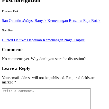
Post navigation
Previous Post
San Quentin xWays: Banyak Kemenangan Bersama Raja Botak
Next Post
Cursed Deluxe: Dapatkan Kemenangan Naga Empire
Comments
No comments yet. Why don’t you start the discussion?
Leave a Reply
Your email address will not be published.
Required fields are
marked
*