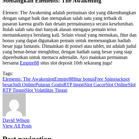
Menangkan Elements: The Awakening
Elemen: The Awakening adalah permainan slot yang dikembangkan
dengan sangat baik dan merupakan salah satu yang terbaik di
pasaran karena grafis dan desain permainannya secara keseluruhan.
Itulah salah satu dari banyak alasan mengapa pemain terus
memainkannya berulang kali. Selain visual yang memukau, fitur dan
bonus yang dapat digunakan pemain untuk memenangkan hadiah
besar juga fantastis. Dimainkan di ponsel atau tablet, ini adalah judul
yang benar-benar menghibur, dengan hadiah uang besar yang siap
diperebutkan untuk memacu adrenalin. Ayo mainkan permainan
bersama
Empire88
situs slot deposit 10rb sekarang juga!
Tags:
Elements: The Awakening
Empire88
fitur bonus
Free Spins
jackpot
besar
Judi Online
Putaran Gratis
RTP tinggi
Slot Gacor
Slot Online
Slot
RTP Tinggi
Slot Volatilitas Tinggi
David Wilson
View All Posts